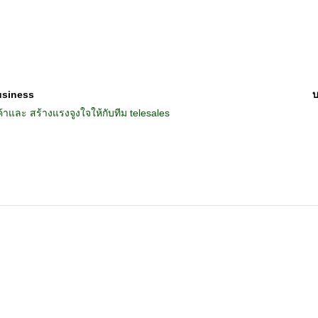
usiness
บ
าและ สร้างแรงจูงใจให้กับทีม telesales