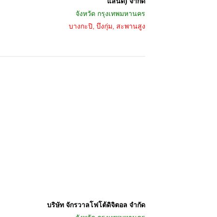
แลนด์) จำกัด
จังหวัด
กรุงเทพมหานคร
บางกะปิ, บึงกุ่ม, สะพานสูง
บริษัท จักรวาลโฟโต้ดิจิตอล จำกัด