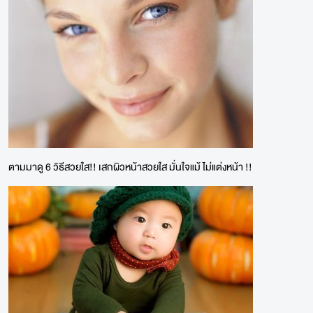
ตามมาดู 6 วิธีสวยใส!! เสกผิวหน้าสวยใส มั่นใจแม้ ไม่แต่งหน้า !!