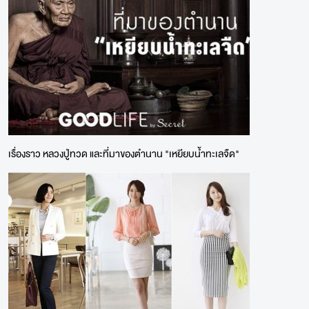
เรื่องราว หลวงปู่ทวด และที่มาของตำนาน "เหยียบน้ำทะเลจืด"