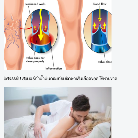
อัศจรรย์!! สอนวิธีทำน้ำมันกระเทียมรักษาเส้นเลือดขอด ให้หายขาด