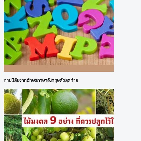
ทายนิสัยจากอักษรภาษาอังกฤษตัวสุดท้าย