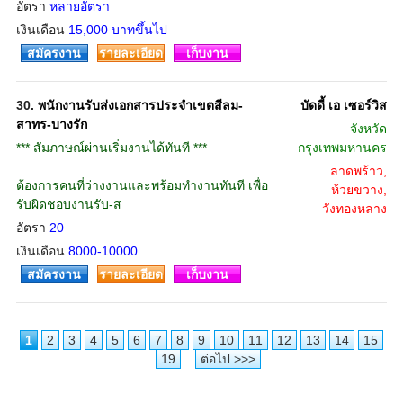
อัตรา
หลายอัตรา
เงินเดือน
15,000 บาทขึ้นไป
สมัครงาน
รายละเอียด
เก็บงาน
30.
พนักงานรับส่งเอกสารประจำเขตสีลม-
บัดดี้ เอ เซอร์วิส
สาทร-บางรัก
จังหวัด
*** สัมภาษณ์ผ่านเริ่มงานได้ทันที ***
กรุงเทพมหานคร
ลาดพร้าว,
ต้องการคนที่ว่างงานและพร้อมทำงานทันที เพื่อ
ห้วยขวาง,
รับผิดชอบงานรับ-ส
วังทองหลาง
อัตรา
20
เงินเดือน
8000-10000
สมัครงาน
รายละเอียด
เก็บงาน
1
2
3
4
5
6
7
8
9
10
11
12
13
14
15
...
19
ต่อไป >>>