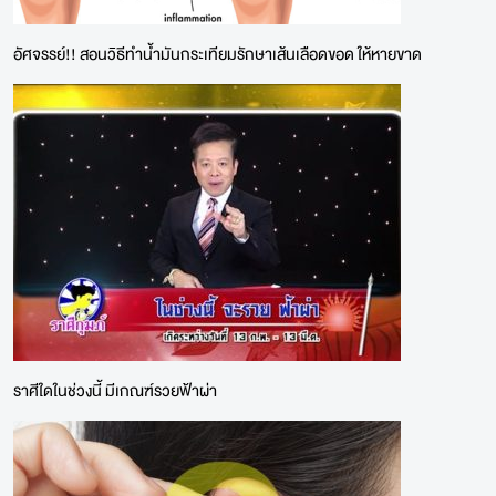
อัศจรรย์!! สอนวิธีทำน้ำมันกระเทียมรักษาเส้นเลือดขอด ให้หายขาด
ราศีใดในช่วงนี้ มีเกณฑ์รวยฟ้าผ่า