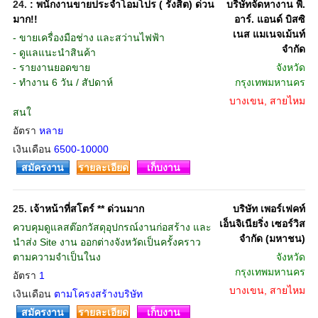
24.
: พนักงานขายประจำโอมโปร ( รังสิต) ด่วน
บริษัทจัดหางาน พี.
มาก!!
อาร์. แอนด์ บิสซิ
เนส แมเนจเม้นท์
- ขายเครื่องมือช่าง และสว่านไฟฟ้า
จำกัด
- ดูแลแนะนำสินค้า
- รายงานยอดขาย
จังหวัด
- ทำงาน 6 วัน / สัปดาห์
กรุงเทพมหานคร
บางเขน, สายไหม
สนใ
อัตรา
หลาย
เงินเดือน
6500-10000
สมัครงาน
รายละเอียด
เก็บงาน
25.
เจ้าหน้าที่สโตร์ ** ด่วนมาก
บริษัท เพอร์เฟคท์
เอ็นจิเนียริ่ง เซอร์วิส
ควบคุมดูแลสต๊อกวัสดุอุปกรณ์งานก่อสร้าง และ
จำกัด (มหาชน)
นำส่ง Site งาน ออกต่างจังหวัดเป็นครั้งคราว
ตามความจำเป็นในง
จังหวัด
กรุงเทพมหานคร
อัตรา
1
บางเขน, สายไหม
เงินเดือน
ตามโครงสร้างบริษัท
สมัครงาน
รายละเอียด
เก็บงาน