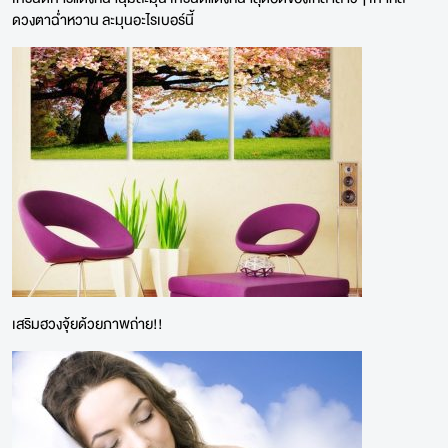
ดวงตาฉ่ำหวาน ละมุนอะไรเบอร์นี้
เสริมฮวงจุ้ยด้วยภาพถ่าย!!