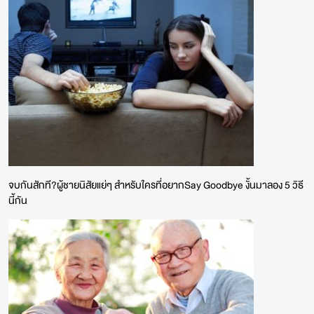
จบกันสักที?ผู้ชายนิสัยแย่ๆ สำหรับใครที่อยากSay Goodbye งั้นมาลอง 5 วิธี
นี้กัน