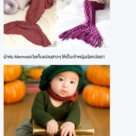
ผ้าห่ม Mermaid ไอเท็มแปลงสาวๆ ให้เป็นเจ้าหญิงเงือกน้อย!!