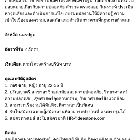
ตำแหน่ง จป.วิชาชีพ รับสมัครที่จังหวัดนครปฐม รับผิดชอบงานที่ได้รับ
มอบหมายเกี่ยวกับความปลอดภัย สำรวจ ตรวจสอบ วิเคราะห์ ประเมิน
หาจุดเสี่ยงและดำเนินการแก้ไข อบรมพนักงานให้มีความรู้ ความ
เข้าใจเรื่องของความปลอดภัย และดำเนินการตามที่กฎหมายกำหนด
จังหวัด
นครปฐม
อัตราที่รับ
2
อัตรา
เงินเดือน
ตามโครงสร้างบริษัท
บาท
คุณสมบัติผู้สมัคร
1.
เพศ ชาย, หญิง อายุ 22-35 ปี
2.
ปริญญาตรี สาขาอาชีวอนามัยและความปลอดภัย, วิทยาศาสตร์
ความปลอดภัย, สุขศาสตร์อุตสาหกรรม, วิทยาศาสตร์สิ่งแวดล้อม
3.
สามารถเริ่มงานได้ทันทีจะพิจารณาเป็นพิเศษ
4.
รับใบสมัครเฉพาะผู้สมัครงานที่สามารถทำงานที่ จ.นครปฐมได้
5.
สมัครทางเมล์ ส่งใบสมัครมาที่ HR@deestone.com
ติดต่อ
คุณนิสาชล ทองจัดทรัพย์, คุณไพฑูรย์ ทับทิม ติดตามข้อมูล ตำแหน่ง