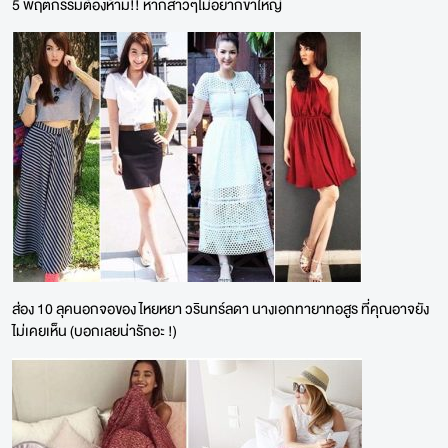
5 พฤติกรรมต้องห้าม!! หากสาวๆไม่อยากขาใหญ่
ส่อง 10 ลุคนอกจอของ ไหยหยา วรินทร์ลดา นางเอกทายาทอสูร ที่คุณอาจยัง
ไม่เคยเห็น (บอกเลยน่ารักอะ !)