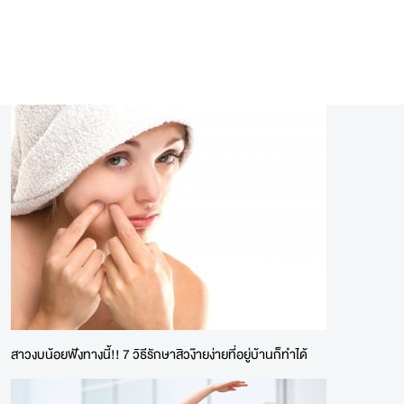
สาวงบน้อยฟังทางนี้!! 7 วิธีรักษาสิวง๊ายง่ายที่อยู่บ้านก็ทำได้