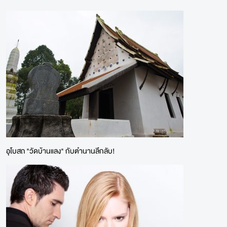
อุโบสถ "วัดบ้านแลง" กับตำนานลึกลับ!