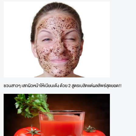
ชวนสาวๆ เสกผิวหน้าให้เนียนเด้ง ด้วย 2 สูตรเบสิคแต่ผลลัพธ์สุดยอด!!