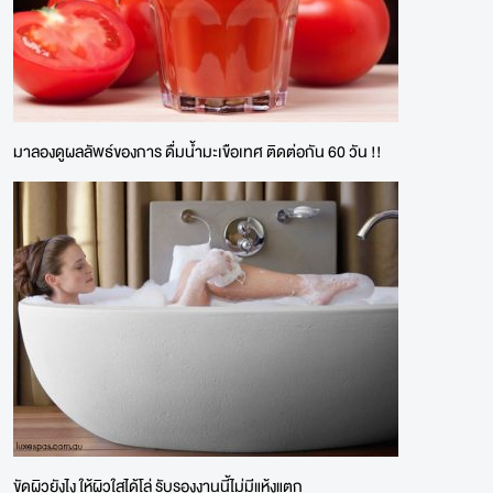
มาลองดูผลลัพธ์ของการ ดื่มน้ำมะเขือเทศ ติดต่อกัน 60 วัน !!
ขัดผิวยังไง ให้ผิวใสได้โล่ รับรองงานนี้ไม่มีแห้งแตก