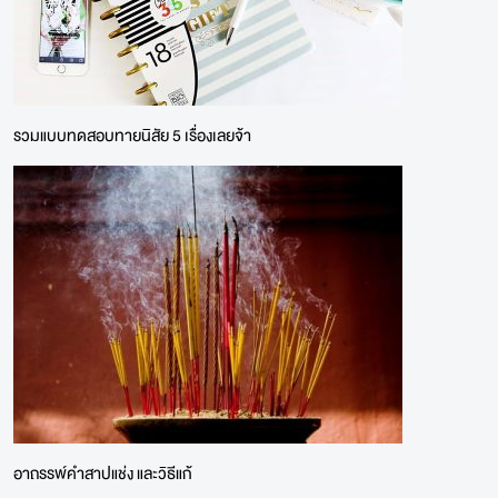
รวมแบบทดสอบทายนิสัย 5 เรื่องเลยจ้า
อาถรรพ์คำสาปแช่ง และวิธีแก้