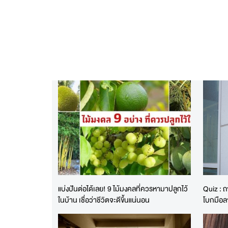
แบ่งปันต่อได้เลย! 9 ไม้มงคลที่ควรหามาปลูกไว้
Quiz : ถา
ในบ้าน เชื่อว่าชีวิตจะดีขึ้นแน่นอน
โบกมือล