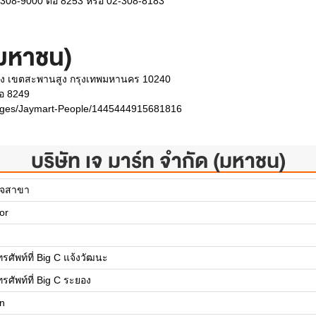
308-9000 ต่อ 8253 หรือ 02-308-8183
(มหาชน)
ง เขตสะพานสูง กรุงเทพมหานคร 10240
่อ 8249
pages/Jaymart-People/1445444915681816
บริษัท เจ มาร์ท จำกัด (มหาชน)
วจสาขา
or
ศัพท์ที่ Big C แจ้งวัฒนะ
ศัพท์ที่ Big C ระยอง
n