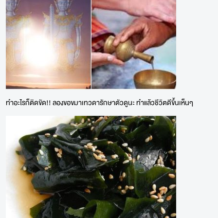
ทำอะไรก็ติดขัด!! ลองขอขมาเทวดารักษาตัวดูนะ ทำแล้วชีวิตดีขึ้นเห็นๆ