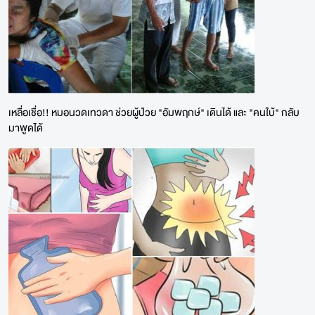
เหลื่อเชื่อ!! หมอนวดเทวดา ช่วยผู้ป่วย "อัมพฤกษ์" เดินได้ และ "คนใบ้" กลับ
มาพูดได้