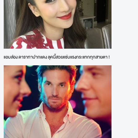
แอบส่อง ดาราทาปากแดง ลุคนี้สวยแซ่บแรงกระแทกทุกสายตา !