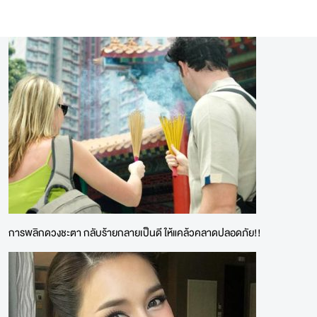
การพลิกดวงชะตา กลับร้ายกลายเป็นดี ให้แคล้วคลาดปลอดภัย!!