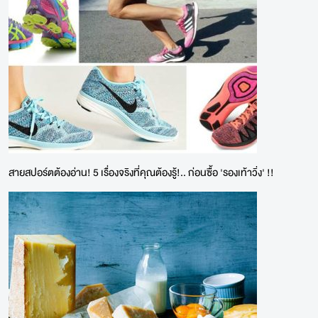
สายสปอร์ตต้องอ่าน! 5 เรื่องจริงที่คุณต้องรู้!.. ก่อนซื้อ 'รองเท้าวิ่ง' !!