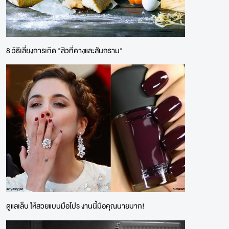
8 วิธีเลี่ยงการเกิด "สิวที่คางและสันกราม"
ดูแลเล็บ ให้สวยแบบมือโปร งานนี้มือคุณนายมาก!