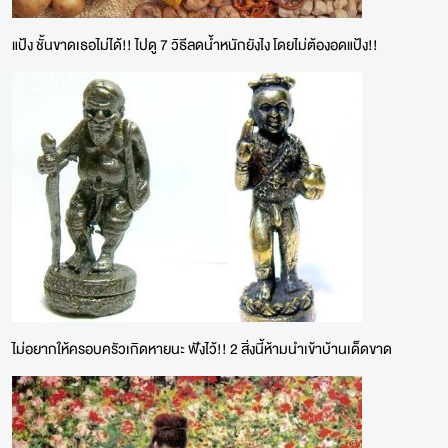
แป้ง ชั้นขาดเธอไม่ได้!! ไปดู 7 วิธีลดน้ำหนักยังไง โดยไม่ต้องอดแป้ง!!
ไม่อยากให้ครอบครัวเกิดหายนะ ฟังไว้!! 2 สิ่งนี้ห้ามนำเข้าบ้านเด็ดขาด