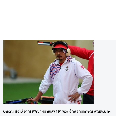
บังเอิญหรือไม่ อาถรรพณ์ "หมายเลข 19" ของ เอ็กซ์ จักรกฤษณ์ พณิชย์ผาติ