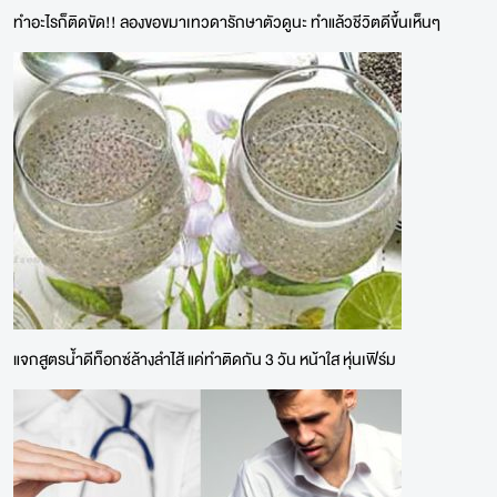
ทำอะไรก็ติดขัด!! ลองขอขมาเทวดารักษาตัวดูนะ ทำแล้วชีวิตดีขึ้นเห็นๆ
แจกสูตรน้ำดีท็อกซ์ล้างลําไส้ แค่ทำติดกัน 3 วัน หน้าใส หุ่นเฟิร์ม