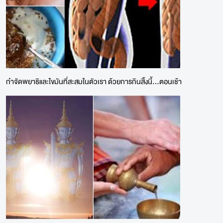
กำจัดพยาธิและไขมันที่สะสมในตัวเรา ด้วยการกินสิ้งนี้...ตอนเช้า