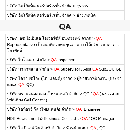
บริษัท อิมโก้แพ็ค คอร์ปอร์เรชั่น จำกัด
>
ธุรการ
บริษัท อิมโก้แพ็ค คอร์ปอร์เรชั่น จำกัด
>
ช่างเทคนิค
QA
บริษัท เอซ ไอเอ็นเอ โอเวอร์ซีส์ อินชัวรันซ์ จำกัด
>
QA
Representative เจ้าหน้าที่ควบคุมคุณภาพการให้บริการลูกค้าทาง
โทรศัพท์
บริษัท ไบโอแลป จำกัด
>
QA
Inspector
บริษัท มาลาพลาส จำกัด
>
QA
Supervisor / Asst
QA
Sup./QC GL
บริษัท ไดว่า เซโกะ (ไทยแลนด์) จำกัด
>
ผู้ช่วยหัวหน้างาน (ประจำ
แผนก
QA
, QC)
บริษัท ทรานสคอสมอส (ไทยแลนด์) จำกัด
>
QC /
QA
( ตรวจสอบ
ไฟล์เสียง Call Center )
บริษัท โอทีอาร์ วีล (ไทยแลนด์) จำกัด
>
QA
. Engineer
NDB Recruitment & Business Co., Ltd.
>
QA
/ QC Manager
บริษัท ไอ.บี.เอฟ.อินดัสทรี จำกัด
>
หัวหน้าแผนก
QA
, QC