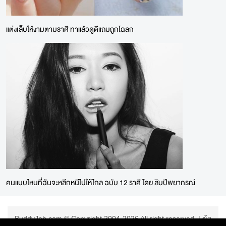
แต่งเล็บให้งามตามราศี ทาแล้วดูดีแถมถูกโฉลก
คนแบบไหนที่ฉันจะหลีกหนีไปให้ไกล ฉบับ 12 ราศี โดย สิบปีพยากรณ์
BuddyJob.com © Copyright 2004-2026 All right reserved. |
ข้อ