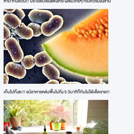
หามากินด่วน!! ประโยชน์ของแตงไทย ผลไม้ไทยๆ ที่ไม่ควรมองข้าม
เก็บไปทิ้งซะ!! แม้อาหารหล่นพื้นไม่ถึง 5 วินาทีก็กินไม่ได้เด็ดขาด!!