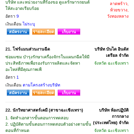
บริษัท และหน่วยงานที่ร้องขอ ดูแลรักษารถยนต์
ลาดพร้าว,
ให้สะอาดเรียบร้อย
ห้วยขวาง,
อัตรา
9
วังทองหลาง
เงินเดือน
ไม่ระบุ
สมัครงาน
รายละเอียด
เก็บงาน
21.
โฟร์แมนส่วนงานฉีด
บริษัท บันได อินดัส
เตรียล จำกัด
ซ่อมแซม บำรุงรักษาเครื่องจักรในแผนกฉีดให้มี
ประสิทธิภาพเพื่อรองรับการผลิตและจัดหา
จังหวัด
ฉะเชิงเทรา
อะไหล่ที่มีคุณภาพเพื
อัตรา
1
เงินเดือน
ตามโครงสร้างบริษัท
สมัครงาน
รายละเอียด
เก็บงาน
22.
นักวิทยาศาสตร์เคมี (สาขาฉะเชิงเทรา)
บริษัท ห้องปฏิบัติ
การกลาง
1. จัดทำเอกสารขั้นตอนการทดสอบ
(ประเทศไทย) จำกัด
2. ปฏิบัติตามขั้นตอนการทดสอบตัวอย่างตามขั้น
ตอนที่กำหนด
จังหวัด
ฉะเชิงเทรา