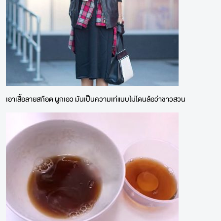
เอาเสื้อลายสก๊อต ผูกเอว มันเป็นความเท่แบบไม่โดนล้อว่าชาวสวน