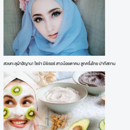
สวยทะลุผ้าฮิญาบ! ไซร่า มีร์เรอร์ สาวน้อยตาคม ลูกครึ่งไทย ปากีสถาน