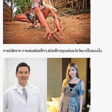
ทายนิสัยจาก การเล่นสมัยเด็กๆ สมัยเด็กๆคุณเล่นอะไร โตมาเป็นแบบนั้น