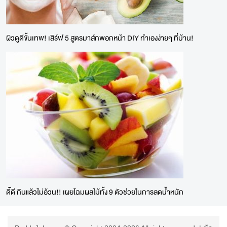
ผิวดูดีขั้นเทพ! เสิร์ฟ 5 สูตรมาส์กพอกหน้า DIY ทำเองง่ายๆ ที่บ้าน!
ดี๊ดี กินแล้วไม่อ้วน!! เผยโฉมผลไม้ทั้ง 9 ตัวช่วยในการลดน้ำหนัก