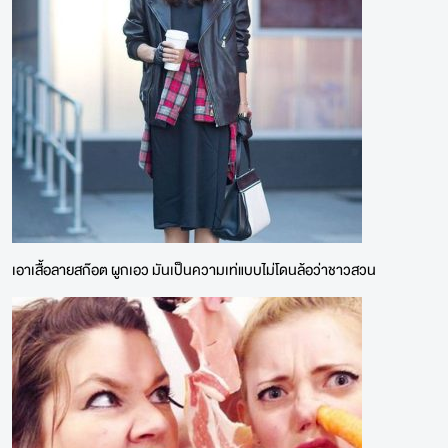
เอาเสื้อลายสก๊อต ผูกเอว มันเป็นความเท่แบบไม่โดนล้อว่าชาวสวน