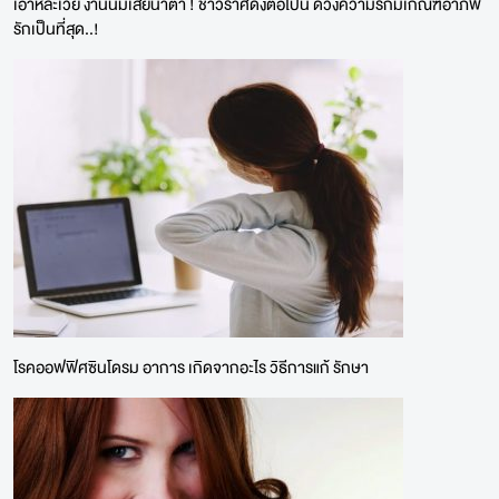
เอาหล่ะเว้ย งานนี้มีเสียน้ำตา ! ชาวราศีดังต่อไปนี้ ดวงความรักมีเกณฑ์อาภัพ
รักเป็นที่สุด..!
โรคออฟฟิศซินโดรม อาการ เกิดจากอะไร วิธีการแก้ รักษา