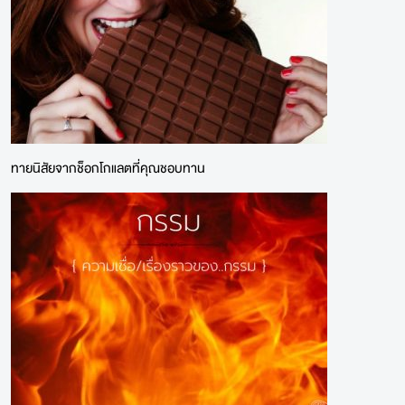
ทายนิสัยจากช็อกโกแลตที่คุณชอบทาน