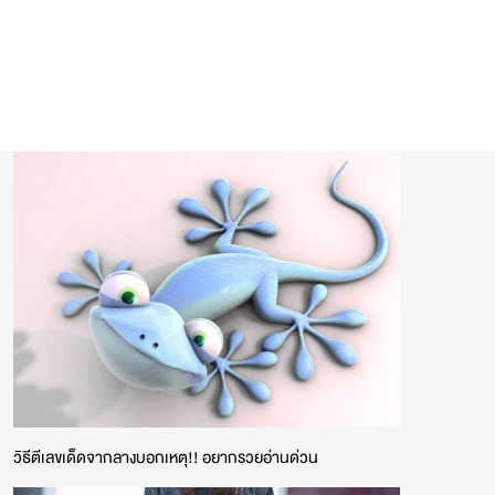
วิธีตีเลขเด็ดจากลางบอกเหตุ!! อยากรวยอ่านด่วน