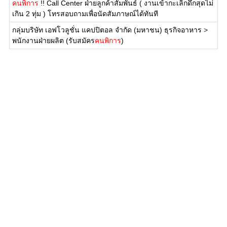
คนพิการ
!! Call Center ฝ่ายลูกค้าสัมพันธ์ ( งานเข้ากะเลิกดึกสุดไม่
เกิน 2 ทุ่ม ) โทรสอบถามเพื่อนัดสัมภาษณ์ได้ทันที
กลุ่มบริษัท เอฟโวลูชั่น แคปปิตอล จำกัด (มหาชน) ธุรกิจอาหาร
>
พนักงานฝ่ายผลิต (รับสมัคร
คนพิการ
)