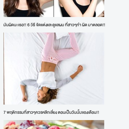
มันผิดนะเธอ!! 6 วิธี จัดแต่งและดูแลผม ที่สาวๆทำ ผิด มาตลอด!!
7 พฤติกรรมที่สาวๆควรหลีกเลี่ยง ตอนเป็นวันนั้นของเดือน!!