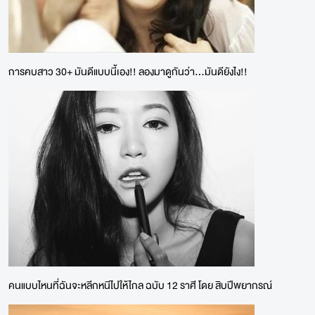
การคบสาว 30+ มันดีแบบนี้เอง!! ลองมาดูกันว่า...มันดียังไง!!
คนแบบไหนที่ฉันจะหลีกหนีไปให้ไกล ฉบับ 12 ราศี โดย สิบปีพยากรณ์