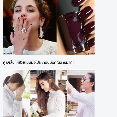
ดูแลเล็บ ให้สวยแบบมือโปร งานนี้มือคุณนายมาก!