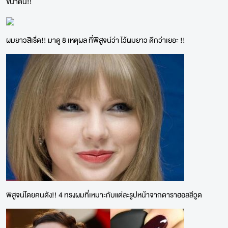
ขนาดนี้!!
ผมยาวสิเริ่ด!! มาดู 8 เหตุผล ที่พิสูจน์ว่า ไว้ผมยาว ดีกว่าเยอะ !!
พิสูจน์โดยคนดัง!! 4 ทรงผมที่เหมาะกับแต่ละรูปหน้าจากดาราฮอลลีวูด