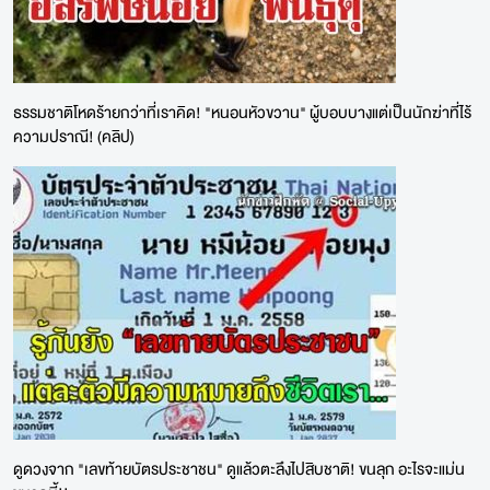
ธรรมชาติโหดร้ายกว่าที่เราคิด! "หนอนหัวขวาน" ผู้บอบบางแต่เป็นนักฆ่าที่ไร้
ความปราณี! (คลิป)
ดูดวงจาก "เลขท้ายบัตรประชาชน" ดูแล้วตะลึงไปสิบชาติ! ขนลุก อะไรจะแม่น