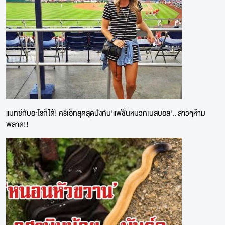
แมทช์กับอะไรก็ได้! ครีเอ็ทลุคสุดปังกับ'แฟชั่นหมวกเบสบอล'.. สาวๆห้าม
พลาด!!