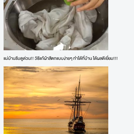
แม่บ้านรีบดูด่วน!! วิธีแก้ผ้าสีตกแบบง่ายๆ ทำได้ที่บ้าน ได้ผลดีเยี่ยม!!!