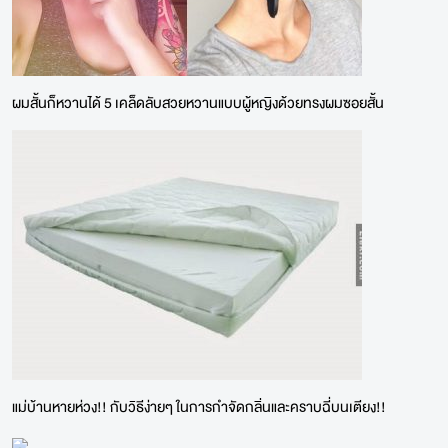
ผมสั้นก็หวานได้ 5 เคล็ดลับสวยหวานแบบผู้หญิงด้วยทรงผมซอยสั้น
แม่บ้านหายห่วง!! กับวิธีง่ายๆ ในการกำจัดกลิ่นและคราบฉี่บนเตียง!!