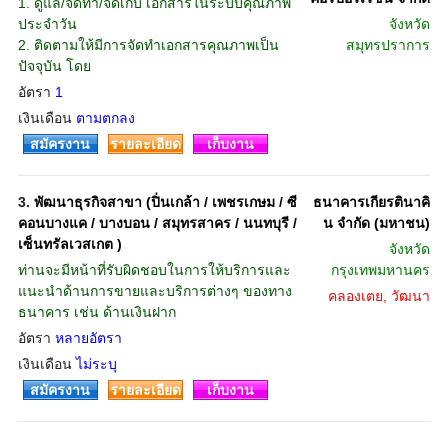
1. ดูแล/จัดทำ/จัดเก็บ เอกสารในระบบคุณภาพ
ประจำวัน
จังหวัด
2. ติดตามให้มีการจัดทำเอกสารคุณภาพเป็น
สมุทรปราการ
ปัจจุบัน โดย
อัตรา
1
เงินเดือน
ตามตกลง
สมัครงาน
รายละเอียด
เก็บงาน
3.
พัฒนาธุรกิจสาขา (ปิ่นเกล้า / เพชรเกษม / ซี
ธนาคารเกียรตินาคิ
คอนบางแค / บางบอน / สมุทรสาคร / นนทบุรี /
น จำกัด (มหาชน)
เซ็นทรัลเวสเกต )
จังหวัด
ท่านจะมีหน้าที่รับผิดชอบในการให้บริการและ
กรุงเทพมหานคร
แนะนำด้านการขายและบริการต่างๆ ของทาง
คลองเตย, วัฒนา
ธนาคาร เช่น ด้านเงินฝาก
อัตรา
หลายอัตรา
เงินเดือน
ไม่ระบุ
สมัครงาน
รายละเอียด
เก็บงาน