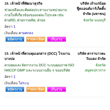
18.
เจ้าหน้าที่พัฒนาธุรกิจ
บริษัท เถ้าแก่น้อย
ฟู๊ดแอนด์มาร์เก็ตติ้ง
ช่วยเหลือและติดต่อประสานงานหน่วยงาน
จำกัด (มหาชน)
ภายในที่เกี่ยวข้องของแต่ละโปรเจค เช่น
ฝ่ายRD, ฝ่ายการผลิต, ฝ่ายจ
จังหวัด
นนทบุรี
อัตรา
1
เงินเดือน
ตามตกลง
สมัครงาน
รายละเอียด
เก็บงาน
19.
เจ้าหน้าที่ควบคุมเอกสาร (DCC) โรงงาน
บริษัท คาราบาวตะ
บางบ่อ
วันแดง จำกัด
ควบคุมและจัดการงาน DCC ระบบคุณภาพ ISO
จังหวัด
HACCP GMP และระบบงานอื่น ๆ ของบริษัท
สมุทรปราการ
อัตรา
1
เงินเดือน
ไม่ระบุ
สมัครงาน
รายละเอียด
เก็บงาน