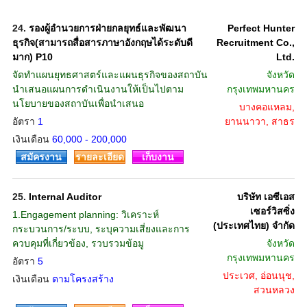
24.
รองผู้อำนวยการฝ่ายกลยุทธ์และพัฒนา
Perfect Hunter
ธุรกิจ(สามารถสื่อสารภาษาอังกฤษได้ระดับดี
Recruitment Co.,
มาก) P10
Ltd.
จัดทำแผนยุทธศาสตร์และแผนธุรกิจของสถาบัน
จังหวัด
นำเสนอแผนการดำเนินงานให้เป็นไปตาม
กรุงเทพมหานคร
นโยบายของสถาบันเพื่อนำเสนอ
บางคอแหลม,
อัตรา
1
ยานนาวา, สาธร
เงินเดือน
60,000 - 200,000
สมัครงาน
รายละเอียด
เก็บงาน
25.
Internal Auditor
บริษัท เอซีเอส
เซอร์วิสซิ่ง
1.Engagement planning: วิเคราะห์
(ประเทศไทย) จำกัด
กระบวนการ/ระบบ, ระบุความเสี่ยงและการ
ควบคุมที่เกี่ยวข้อง, รวบรวมข้อมู
จังหวัด
กรุงเทพมหานคร
อัตรา
5
ประเวศ, อ่อนนุช,
เงินเดือน
ตามโครงสร้าง
สวนหลวง