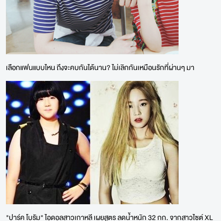
เลือกแฟนแบบไหน ถึงจะคบกันได้นาน? ไม่เลิกกันเหมือนรักที่ผ่านๆ มา
"ปาร์ค โบรัม" ไอดอลสาวเกาหลี เผยสูตร ลดน้ำหนัก 32 กก. จากสาวไซต์ XL