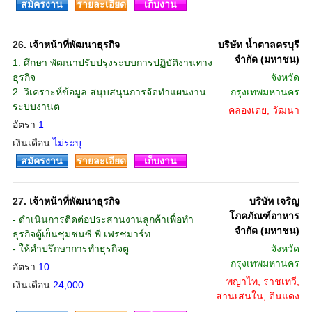
สมัครงาน
รายละเอียด
เก็บงาน
26.
เจ้าหน้าที่พัฒนาธุรกิจ
บริษัท น้ำตาลครบุรี
จำกัด (มหาชน)
1. ศึกษา พัฒนาปรับปรุงระบบการปฏิบัติงานทาง
ธุรกิจ
จังหวัด
2. วิเคราะห์ข้อมูล สนุบสนุนการจัดทำแผนงาน
กรุงเทพมหานคร
ระบบงานต
คลองเตย, วัฒนา
อัตรา
1
เงินเดือน
ไม่ระบุ
สมัครงาน
รายละเอียด
เก็บงาน
27.
เจ้าหน้าที่พัฒนาธุรกิจ
บริษัท เจริญ
โภคภัณฑ์อาหาร
- ดำเนินการติดต่อประสานงานลูกค้าเพื่อทำ
จำกัด (มหาชน)
ธุรกิจตู้เย็นชุมชนซี.พี.เฟรชมาร์ท
- ให้คำปรึกษาการทำธุรกิจตู
จังหวัด
กรุงเทพมหานคร
อัตรา
10
พญาไท, ราชเทวี,
เงินเดือน
24,000
สานเสนใน, ดินแดง