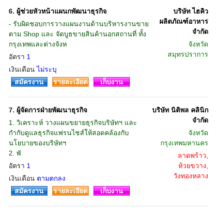
6.
ผู้ช่วยหัวหน้าแผนกพัฒนาธุรกิจ
บริษัท ไฮคิว
ผลิตภัณฑ์อาหาร
- รับผิดชอบการวางแผนงานด้านบริหารงานขาย
จำกัด
ตาม Shop และ จัดบูธขายสินค้านอกสถานที่ ทั้ง
กรุงเทพและต่างจังห
จังหวัด
สมุทรปราการ
อัตรา
1
เงินเดือน
ไม่ระบุ
สมัครงาน
รายละเอียด
เก็บงาน
7.
ผู้จัดการฝ่ายพัฒนาธุรกิจ
บริษัท นิติพล คลินิก
จำกัด
1. วิเคราะห์ วางแผนขยายธุรกิจบริษัทฯ และ
กำกับดูแลธุรกิจแฟรนไชส์ให้สอดคล้องกับ
จังหวัด
นโยบายของบริษัทฯ
กรุงเทพมหานคร
2. พั
ลาดพร้าว,
อัตรา
1
ห้วยขวาง,
วังทองหลาง
เงินเดือน
ตามตกลง
สมัครงาน
รายละเอียด
เก็บงาน