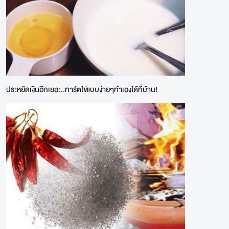
ประหยัดเงินอีกเยอะ..ทาร์ตไข่แบบง่ายๆทำเองได้ที่บ้าน!