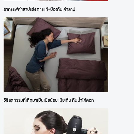
อาถรรพ์คำสาปแช่ง การแก้-ป้องกัน คำสาป
วิธีลดกรรมที่เกิดมาเป็นเมียน้อย เมียเก็บ กินน้ำใต้ศอก