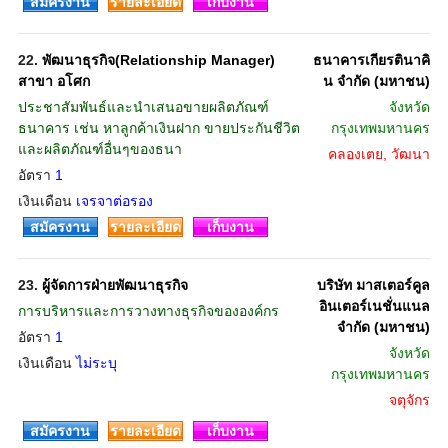
สมัครงาน
รายละเอียด
เก็บงาน
22.
พัฒนาธุรกิจ(Relationship Manager)
ธนาคารเกียรตินาคิ
สาขา อโศก
น จำกัด (มหาชน)
ประชาสัมพันธ์และนำเสนอขายผลิตภัณฑ์
จังหวัด
ธนาคาร เช่น หาลูกค้าเงินฝาก ขายประกันชีวิต
กรุงเทพมหานคร
และผลิตภัณฑ์อื่นๆของธนา
คลองเตย, วัฒนา
อัตรา
1
เงินเดือน
เจรจาต่อรอง
สมัครงาน
รายละเอียด
เก็บงาน
23.
ผู้จัดการฝ่ายพัฒนาธุรกิจ
บริษัท มาสเตอร์คูล
อินเตอร์เนชั่นแนล
การบริหารและการวางทางธุรกิจขององค์กร
จำกัด (มหาชน)
อัตรา
1
จังหวัด
เงินเดือน
ไม่ระบุ
กรุงเทพมหานคร
จตุจักร
สมัครงาน
รายละเอียด
เก็บงาน