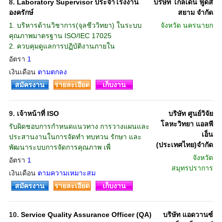
8.
Laboratory Supervisor ประจำโรงงาน
บริษัท โกลเด้น ฟู้ดส์
องครักษ์
สยาม จำกัด
1. บริหารด้านวิชาการ(จุลชีววิทยา) ในระบบ
จังหวัด
นครนายก
คุณภาพมาตรฐาน ISO/IEC 17025
2. ควบคุมดูแลการปฏิบัติงานภายใน
อัตรา
1
เงินเดือน
ตามตกลง
สมัครงาน
รายละเอียด
เก็บงาน
9.
เจ้าหน้าที่ ISO
บริษัท ศูนย์วิจัย
โลหะวิทยา แอลพี
รับผิดชอบการกำหนดแนวทาง การวางแผนและ
เอ็น
ประสานงานในการจัดทำ ทบทวน รักษา และ
(ประเทศไทย)จำกัด
พัฒนาระบบการจัดการคุณภาพ เพื่
จังหวัด
อัตรา
1
สมุทรปราการ
เงินเดือน
ตามความเหมาะสม
สมัครงาน
รายละเอียด
เก็บงาน
10.
Service Quality Assurance Officer (QA)
บริษัท แอดวานซ์