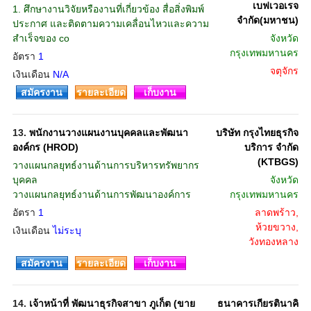
เบฟเวอเรจ
1. ศึกษางานวิจัยหรืองานที่เกี่ยวข้อง สื่อสิ่งพิมพ์
จำกัด(มหาชน)
ประกาศ และติดตามความเคลื่อนไหวและความ
สำเร็จของ co
จังหวัด
กรุงเทพมหานคร
อัตรา
1
จตุจักร
เงินเดือน
N/A
สมัครงาน
รายละเอียด
เก็บงาน
13.
พนักงานวางแผนงานบุคคลและพัฒนา
บริษัท กรุงไทยธุรกิจ
องค์กร (HROD)
บริการ จำกัด
(KTBGS)
วางแผนกลยุทธ์งานด้านการบริหารทรัพยากร
บุคคล
จังหวัด
วางแผนกลยุทธ์งานด้านการพัฒนาองค์การ
กรุงเทพมหานคร
อัตรา
1
ลาดพร้าว,
ห้วยขวาง,
เงินเดือน
ไม่ระบุ
วังทองหลาง
สมัครงาน
รายละเอียด
เก็บงาน
14.
เจ้าหน้าที่ พัฒนาธุรกิจสาขา ภูเก็ต (ขาย
ธนาคารเกียรตินาคิ