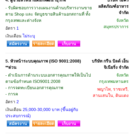
4.
ผู้ช่วยหัวหน้าแผนกพัฒนาธุรกิจ
บริษัท ไฮคิว
ผลิตภัณฑ์อาหาร
- รับผิดชอบการวางแผนงานด้านบริหารงานขาย
จำกัด
ตาม Shop และ จัดบูธขายสินค้านอกสถานที่ ทั้ง
กรุงเทพและต่างจังห
จังหวัด
สมุทรปราการ
อัตรา
1
เงินเดือน
ไม่ระบุ
สมัครงาน
รายละเอียด
เก็บงาน
5.
หัวหน้าระบบคุณภาพ (ISO 9001:2008)
บริษัท กรีน บิลด์ เอ็น
**ด่วน
จิเนียริ่ง จำกัด
- ดำเนินการด้านระบบเอกสารคุณภาพให้เป็นไป
จังหวัด
ตามข้อกำหนด ISO9001:2008
กรุงเทพมหานคร
- การจดทะเบียนเอกสารคุณภาพ
พญาไท, ราชเทวี,
- การค
สานเสนใน, ดินแดง
อัตรา
2
เงินเดือน
25,000-30,000 บาท (ขึ้นอยู่กับ
ประสบการณ์)
สมัครงาน
รายละเอียด
เก็บงาน