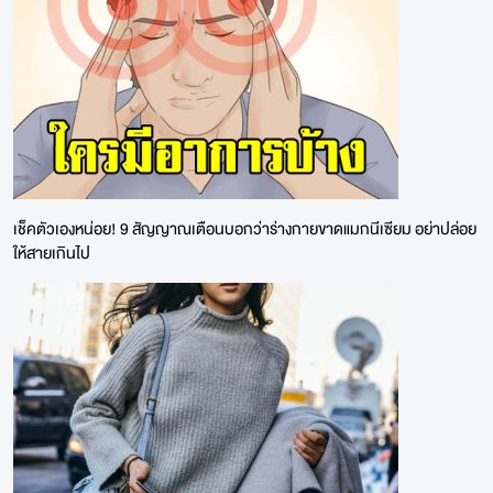
เช็คตัวเองหน่อย! 9 สัญญาณเตือนบอกว่าร่างกายขาดแมกนีเซียม อย่าปล่อย
ให้สายเกินไป