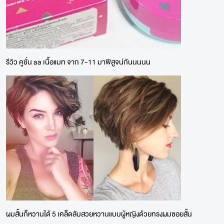
รีวิว คูชั่น aa เนื้อแมท จาก 7-11 มาพิสูจน์กันนนนน
ผมสั้นก็หวานได้ 5 เคล็ดลับสวยหวานแบบผู้หญิงด้วยทรงผมซอยสั้น