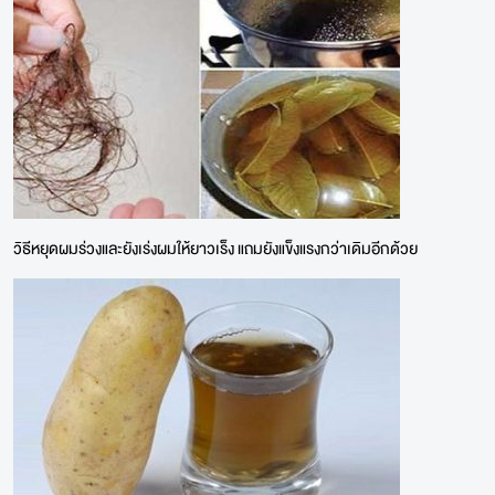
วิธีหยุดผมร่วงและยังเร่งผมให้ยาวเร็ง แถมยังแข็งแรงกว่าเดิมอีกด้วย