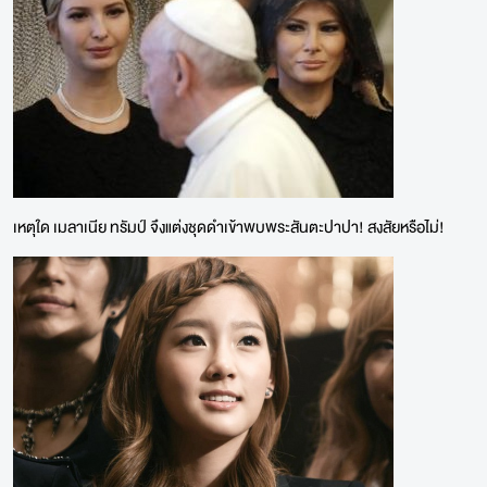
เหตุใด เมลาเนีย ทรัมป์ จึงแต่งชุดดำเข้าพบพระสันตะปาปา! สงสัยหรือไม่!