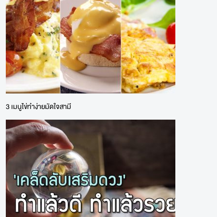
3 เมนูไข่ทำง่ายมัดใจสามี