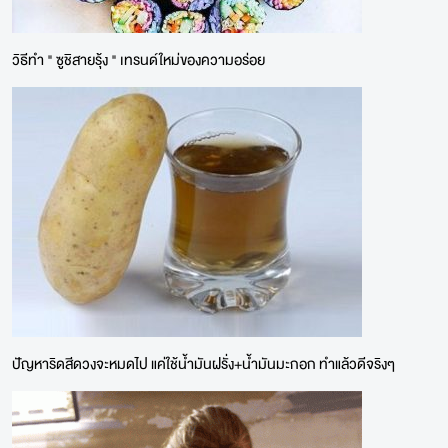
วิธีทำ " ซูชิสายรุ้ง " เทรนด์ใหม่ของความอร่อย
ปัญหาริดสีดวงจะหมดไป แค่ใช้น้ำมันฝรั่ง+น้ำมันมะกอก ทำแล้วดีจริงๆ