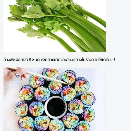
ล้างพิษด้วยผัก 9 ชนิด ขจัดสารเคมีและสิ่งตกค้างในร่างกายให้เกลี้ยง!!