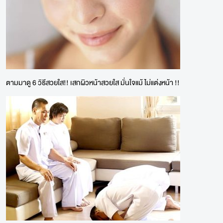
ตามมาดู 6 วิธีสวยใส!! เสกผิวหน้าสวยใส มั่นใจแม้ ไม่แต่งหน้า !!