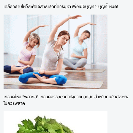
เคล็ดกราบไหว้สิ่งศักดิ์สิทธิ์แรกที่ควรบูชา เพื่อเปิดบุญทางบุญทั้งหมด!
เทรนด์ใหม่ "พิลาทิส" เทรนด์การออกกำลังกายยอดฮิต สำหรับคนรักสุขภาพ
ไม่ควรพลาด