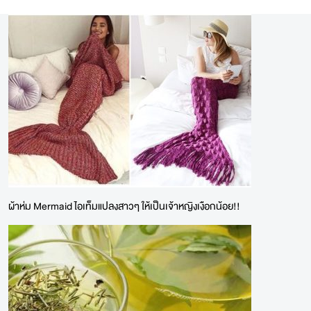
ผ้าห่ม Mermaid ไอเท็มแปลงสาวๆ ให้เป็นเจ้าหญิงเงือกน้อย!!