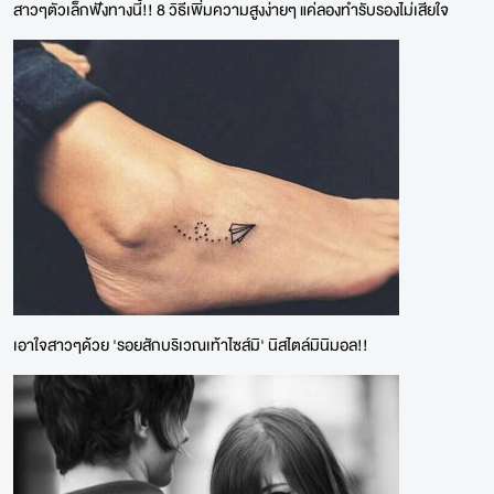
สาวๆตัวเล็กฟังทางนี้!! 8 วิธีเพิ่มความสูงง่ายๆ แค่ลองทำรับรองไม่เสียใจ
เอาใจสาวๆด้วย 'รอยสักบริเวณเท้าไซส์มิ' นิสไตล์มินิมอล!!