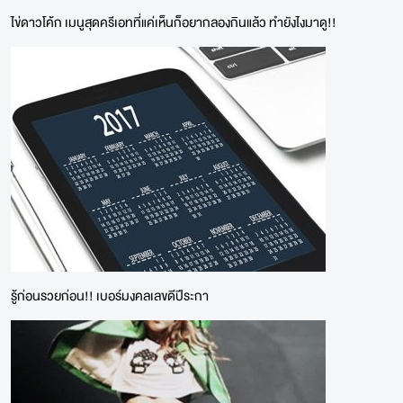
ไข่ดาวโค้ก เมนูสุดครีเอทที่แค่เห็นก็อยากลองกินแล้ว ทำยังไงมาดู!!
รู้ก่อนรวยก่อน!! เบอร์มงคลเลขดีปีระกา