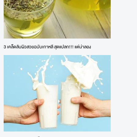
3 เคล็ดลับผิวสวยฉบับเกาหลี สุดแปลก!!! แต่น่าลอง