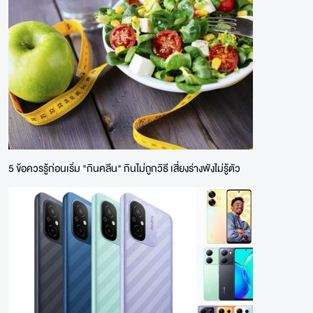
5 ข้อควรรู้ก่อนเริ่ม "กินคลีน" กินไม่ถูกวิธี เสี่ยงร่างพังไม่รู้ตัว