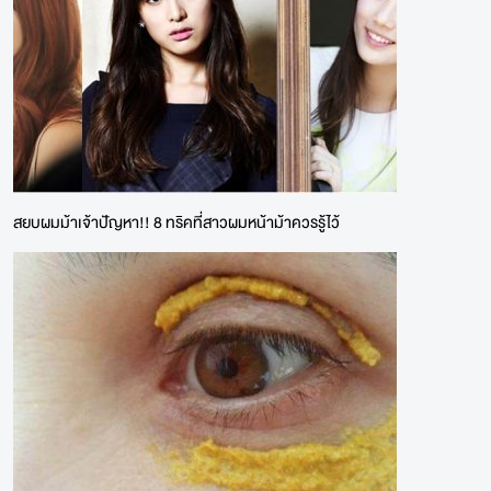
สยบผมม้าเจ้าปัญหา!! 8 ทริคที่สาวผมหน้าม้าควรรู้ไว้