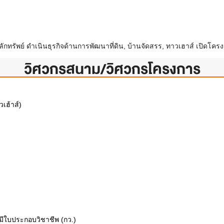
ทรัพย์ ดำเนินธุรกิจด้านการพัฒนาที่ดิน, บ้านจัดสรร, ทาวเฮาส์ เปิดโครงก
วิศวกรสนาม/วิศวกรโครงการ
เฮ้าส์)
ีใบประกอบวิชาชีพ (กว.)