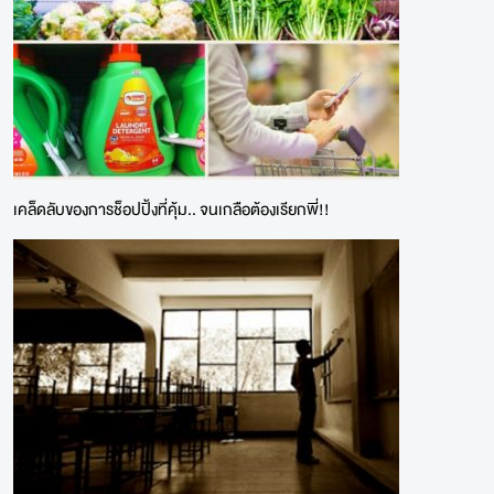
เคล็ดลับของการช็อปปิ้งที่คุ้ม.. จนเกลือต้องเรียกพี่!!