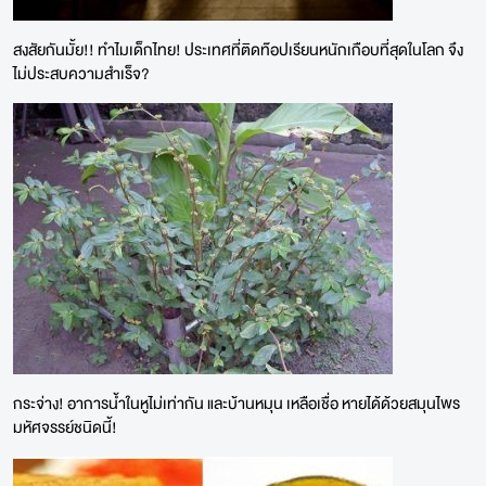
สงสัยกันมั้ย!! ทำไมเด็กไทย! ประเทศที่ติดท๊อปเรียนหนักเกือบที่สุดในโลก จึง
ไม่ประสบความสำเร็จ?
กระจ่าง! อาการน้ำในหูไม่เท่ากัน และบ้านหมุน เหลือเชื่อ หายได้ด้วยสมุนไพร
มหัศจรรย์ชนิดนี้!