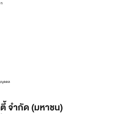
รร
ายบุคคล
ตี้ จำกัด (มหาชน)