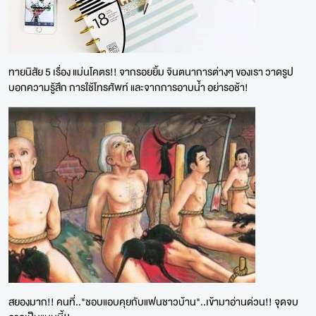
ทายนิสัย 5 เรื่อง แม่นโคตร!! จากรอยยิ้ม จินตนาการต่างๆ ของเรา วาดรูป
บอกความรู้สึก การใช้โทรศัพท์ และจากการอาบน้ำ อย่ารอช้า!
สยองมาก!! คนที่.."ชอบแอบคุยกับแฟนชาวบ้าน"..เข้ามาอ่านด่วน!! จุดจบ