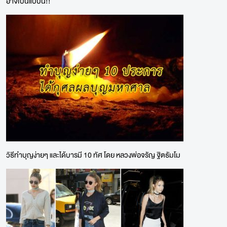
อาจเป็นแบบนี้!!
วิธีทำบุญง่ายๆ และได้บารมี 10 ทัศ โดย หลวงพ่อจรัญ ฐิตธัมโม