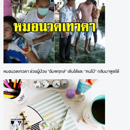
หมอนวดเทวดา ช่วยผู้ป่วย "อัมพฤกษ์" เดินได้และ "คนใบ้" กลับมาพูดได้