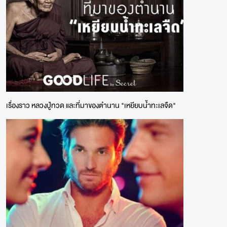
เรื่องราว หลวงปู่ทวด และที่มาของตำนาน "เหยียบน้ำทะเลจืด"