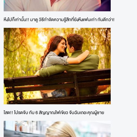
หึงไปก็เท่านั้น!! มาดู วิธีกำจัดความรู้สึกที่ยังหึงแฟนเก่า กันดีกว่า!
โสด!! โปรดจีบ กับ 6 สัญญาณไฟเขียว จีบฉันเถอะคุณผู้ชาย